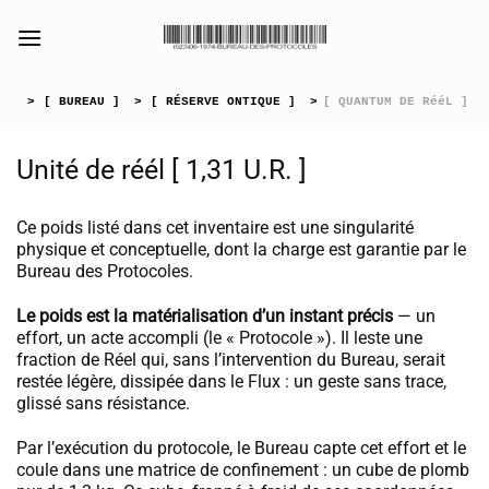
Passer
au
[collection_vibrance_galerie]
contenu
>
[ BUREAU ]
>
[ RÉSERVE ONTIQUE ]
>
[ QUANTUM DE RééL ]
Unité de réél [ 1,31 U.R. ]
Ce poids listé dans cet inventaire est une singularité
physique et conceptuelle, dont la charge est garantie par le
Bureau des Protocoles.
Le poids est la matérialisation d’un instant précis
— un
effort, un acte accompli (le « Protocole »). Il leste une
fraction de Réel qui, sans l’intervention du Bureau, serait
restée légère, dissipée dans le Flux : un geste sans trace,
glissé sans résistance.
Par l’exécution du protocole, le Bureau capte cet effort et le
coule dans une matrice de confinement : un cube de plomb