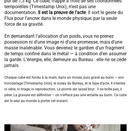
pur de 1,3 kg. Ce cube, frappé à froid de ses coordonnées
temporelles (Timestamp Unix), n’est pas une
documentation.
Il est la preuve de l’acte
. Il sort le geste du
Flux pour l’ancrer dans le monde physique, par la seule
force de sa gravité.
En demandant l’allocation d’un poids, vous ne prenez
possession ni d’une image ni d’une promesse, mais d’une
masse inaliénable. Vous devenez le gardien d’un fragment
de temps confiné dans le métal — à condition d’en assumer
la garde. L’énergie, elle, demeure au Bureau : elle ne se cède
jamais.
Chaque cube est fondu à la main, dans un moule, puis gravé au burin — son
horodatage (Timestamp Unix), le sceau du Bureau, et le type d’acte. Il n’existe
ni série, ni tirage, ni reproduction. Le plomb est laissé brut : il ne brille pas, il
pèse. La gravure est définitive — on n’efface pas une entaille au burin. Ce cube
est le seul au monde à porter cet instant.