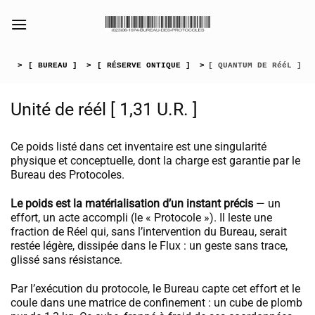
Passer
au
[collection_vibrance_galerie]
contenu
>
[ BUREAU ]
>
[ RÉSERVE ONTIQUE ]
>
[ QUANTUM DE RééL ]
Unité de réél [ 1,31 U.R. ]
Ce poids listé dans cet inventaire est une singularité
physique et conceptuelle, dont la charge est garantie par le
Bureau des Protocoles.
Le poids est la matérialisation d’un instant précis
— un
effort, un acte accompli (le « Protocole »). Il leste une
fraction de Réel qui, sans l’intervention du Bureau, serait
restée légère, dissipée dans le Flux : un geste sans trace,
glissé sans résistance.
Par l’exécution du protocole, le Bureau capte cet effort et le
coule dans une matrice de confinement : un cube de plomb