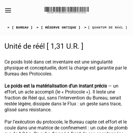
Passer
au
[collection_vibrance_galerie]
contenu
>
[ BUREAU ]
>
[ RÉSERVE ONTIQUE ]
>
[ QUANTUM DE RééL ]
Unité de réél [ 1,31 U.R. ]
Ce poids listé dans cet inventaire est une singularité
physique et conceptuelle, dont la charge est garantie par le
Bureau des Protocoles.
Le poids est la matérialisation d’un instant précis
— un
effort, un acte accompli (le « Protocole »). Il leste une
fraction de Réel qui, sans l’intervention du Bureau, serait
restée légère, dissipée dans le Flux : un geste sans trace,
glissé sans résistance.
Par l’exécution du protocole, le Bureau capte cet effort et le
coule dans une matrice de confinement : un cube de plomb