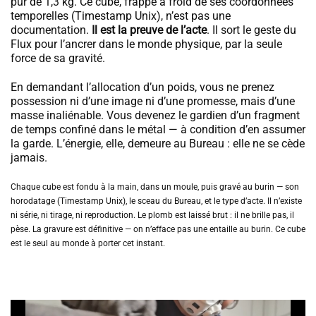
pur de 1,3 kg. Ce cube, frappé à froid de ses coordonnées
temporelles (Timestamp Unix), n’est pas une
documentation.
Il est la preuve de l’acte
. Il sort le geste du
Flux pour l’ancrer dans le monde physique, par la seule
force de sa gravité.
En demandant l’allocation d’un poids, vous ne prenez
possession ni d’une image ni d’une promesse, mais d’une
masse inaliénable. Vous devenez le gardien d’un fragment
de temps confiné dans le métal — à condition d’en assumer
la garde. L’énergie, elle, demeure au Bureau : elle ne se cède
jamais.
Chaque cube est fondu à la main, dans un moule, puis gravé au burin — son
horodatage (Timestamp Unix), le sceau du Bureau, et le type d’acte. Il n’existe
ni série, ni tirage, ni reproduction. Le plomb est laissé brut : il ne brille pas, il
pèse. La gravure est définitive — on n’efface pas une entaille au burin. Ce cube
est le seul au monde à porter cet instant.