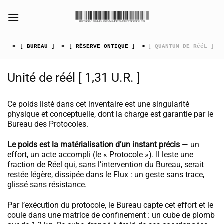
Passer
au
[collection_vibrance_galerie]
contenu
>
[ BUREAU ]
>
[ RÉSERVE ONTIQUE ]
>
[ QUANTUM DE RééL ]
Unité de réél [ 1,31 U.R. ]
Ce poids listé dans cet inventaire est une singularité
physique et conceptuelle, dont la charge est garantie par le
Bureau des Protocoles.
Le poids est la matérialisation d’un instant précis
— un
effort, un acte accompli (le « Protocole »). Il leste une
fraction de Réel qui, sans l’intervention du Bureau, serait
restée légère, dissipée dans le Flux : un geste sans trace,
glissé sans résistance.
Par l’exécution du protocole, le Bureau capte cet effort et le
coule dans une matrice de confinement : un cube de plomb