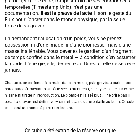
pur de 1,3 kg. Ce cube, frappé à froid de ses coordonnées
temporelles (Timestamp Unix), n’est pas une
documentation.
Il est la preuve de l’acte
. Il sort le geste du
Flux pour l’ancrer dans le monde physique, par la seule
force de sa gravité.
En demandant l’allocation d’un poids, vous ne prenez
possession ni d’une image ni d’une promesse, mais d’une
masse inaliénable. Vous devenez le gardien d’un fragment
de temps confiné dans le métal — à condition d’en assumer
la garde. L’énergie, elle, demeure au Bureau : elle ne se cède
jamais.
Chaque cube est fondu à la main, dans un moule, puis gravé au burin — son
horodatage (Timestamp Unix), le sceau du Bureau, et le type d’acte. Il n’existe
ni série, ni tirage, ni reproduction. Le plomb est laissé brut : il ne brille pas, il
pèse. La gravure est définitive — on n’efface pas une entaille au burin. Ce cube
est le seul au monde à porter cet instant.
Ce cube a été extrait de la réserve ontique