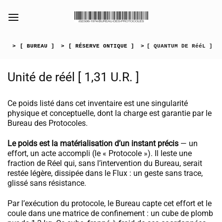
Passer
au
[collection_vibrance_galerie]
contenu
>
[ BUREAU ]
>
[ RÉSERVE ONTIQUE ]
>
[ QUANTUM DE RééL ]
Unité de réél [ 1,31 U.R. ]
Ce poids listé dans cet inventaire est une singularité
physique et conceptuelle, dont la charge est garantie par le
Bureau des Protocoles.
Le poids est la matérialisation d’un instant précis
— un
effort, un acte accompli (le « Protocole »). Il leste une
fraction de Réel qui, sans l’intervention du Bureau, serait
restée légère, dissipée dans le Flux : un geste sans trace,
glissé sans résistance.
Par l’exécution du protocole, le Bureau capte cet effort et le
coule dans une matrice de confinement : un cube de plomb