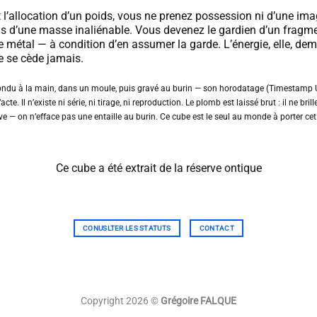
’allocation d’un poids, vous ne prenez possession ni d’une ima
s d’une masse inaliénable. Vous devenez le gardien d’un fragm
e métal — à condition d’en assumer la garde. L’énergie, elle, de
ne se cède jamais.
ndu à la main, dans un moule, puis gravé au burin — son horodatage (Timestamp U
acte. Il n’existe ni série, ni tirage, ni reproduction. Le plomb est laissé brut : il ne brill
ive — on n’efface pas une entaille au burin. Ce cube est le seul au monde à porter cet
Ce cube a été extrait de la réserve ontique
CONUSLTER LES STATUTS
CONTACT
Copyright 2026 ©
Grégoire FALQUE