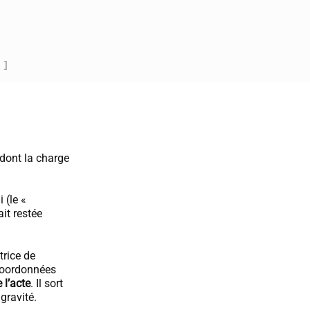
 ]
 dont la charge
 (le «
ait restée
trice de
 coordonnées
 l’acte
. Il sort
gravité.