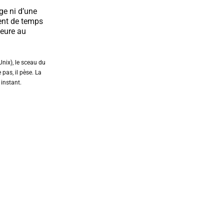
ge ni d’une
ent de temps
meure au
nix), le sceau du
e pas, il pèse. La
 instant.