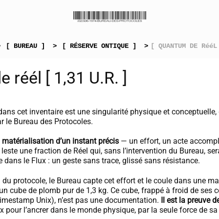
>
[ BUREAU ]
>
[ RÉSERVE ONTIQUE ]
>
[ QUANTUM DE RééL
e réél [ 1,31 U.R. ]
 dans cet inventaire est une singularité physique et conceptuelle,
ar le Bureau des Protocoles.
 matérialisation d’un instant précis
— un effort, un acte accompli
l leste une fraction de Réel qui, sans l’intervention du Bureau, ser
e dans le Flux : un geste sans trace, glissé sans résistance.
n du protocole, le Bureau capte cet effort et le coule dans une ma
un cube de plomb pur de 1,3 kg. Ce cube, frappé à froid de ses
Timestamp Unix), n’est pas une documentation.
Il est la preuve de
ux pour l’ancrer dans le monde physique, par la seule force de sa 