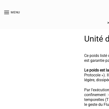
Passer
au
[collection_vibrance_galerie]
MENU
contenu
Unité d
Ce poids listé
est garantie p
Le poids est la
Protocole »). I
légère, dissipé
Par l’exécutio
confinement : 
temporelles (
le geste du Fl