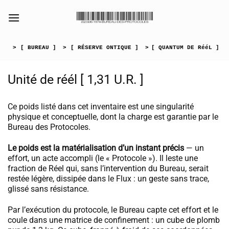
Passer
au
[collection_vibrance_galerie]
contenu
>
[ BUREAU ]
>
[ RÉSERVE ONTIQUE ]
>
[ QUANTUM DE RééL ]
Unité de réél [ 1,31 U.R. ]
Ce poids listé dans cet inventaire est une singularité
physique et conceptuelle, dont la charge est garantie par le
Bureau des Protocoles.
Le poids est la matérialisation d’un instant précis
— un
effort, un acte accompli (le « Protocole »). Il leste une
fraction de Réel qui, sans l’intervention du Bureau, serait
restée légère, dissipée dans le Flux : un geste sans trace,
glissé sans résistance.
Par l’exécution du protocole, le Bureau capte cet effort et le
coule dans une matrice de confinement : un cube de plomb