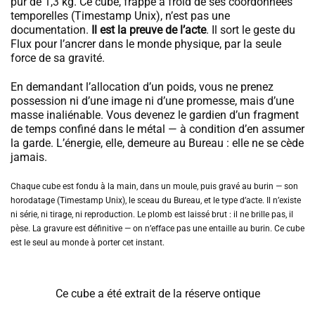
pur de 1,3 kg. Ce cube, frappé à froid de ses coordonnées
temporelles (Timestamp Unix), n’est pas une
documentation.
Il est la preuve de l’acte
. Il sort le geste du
Flux pour l’ancrer dans le monde physique, par la seule
force de sa gravité.
En demandant l’allocation d’un poids, vous ne prenez
possession ni d’une image ni d’une promesse, mais d’une
masse inaliénable. Vous devenez le gardien d’un fragment
de temps confiné dans le métal — à condition d’en assumer
la garde. L’énergie, elle, demeure au Bureau : elle ne se cède
jamais.
Chaque cube est fondu à la main, dans un moule, puis gravé au burin — son
horodatage (Timestamp Unix), le sceau du Bureau, et le type d’acte. Il n’existe
ni série, ni tirage, ni reproduction. Le plomb est laissé brut : il ne brille pas, il
pèse. La gravure est définitive — on n’efface pas une entaille au burin. Ce cube
est le seul au monde à porter cet instant.
Ce cube a été extrait de la réserve ontique