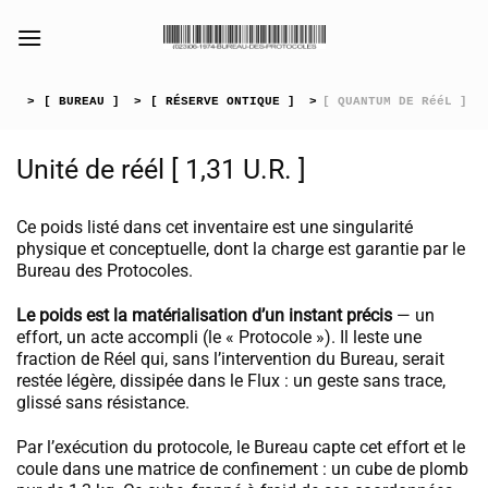
Passer
au
[collection_vibrance_galerie]
contenu
>
[ BUREAU ]
>
[ RÉSERVE ONTIQUE ]
>
[ QUANTUM DE RééL ]
Unité de réél [ 1,31 U.R. ]
Ce poids listé dans cet inventaire est une singularité
physique et conceptuelle, dont la charge est garantie par le
Bureau des Protocoles.
Le poids est la matérialisation d’un instant précis
— un
effort, un acte accompli (le « Protocole »). Il leste une
fraction de Réel qui, sans l’intervention du Bureau, serait
restée légère, dissipée dans le Flux : un geste sans trace,
glissé sans résistance.
Par l’exécution du protocole, le Bureau capte cet effort et le
coule dans une matrice de confinement : un cube de plomb