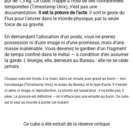
pur de 1,3 kg. Ce cube, frappé à froid de ses coordonnées
temporelles (Timestamp Unix), n’est pas une
documentation.
Il est la preuve de l’acte
. Il sort le geste du
Flux pour l’ancrer dans le monde physique, par la seule
force de sa gravité.
En demandant l’allocation d’un poids, vous ne prenez
possession ni d’une image ni d’une promesse, mais d’une
masse inaliénable. Vous devenez le gardien d’un fragment
de temps confiné dans le métal — à condition d’en assumer
la garde. L’énergie, elle, demeure au Bureau : elle ne se cède
jamais.
Chaque cube est fondu à la main, dans un moule, puis gravé au burin — son
horodatage (Timestamp Unix), le sceau du Bureau, et le type d’acte. Il n’existe
ni série, ni tirage, ni reproduction. Le plomb est laissé brut : il ne brille pas, il
pèse. La gravure est définitive — on n’efface pas une entaille au burin. Ce cube
est le seul au monde à porter cet instant.
Ce cube a été extrait de la réserve ontique