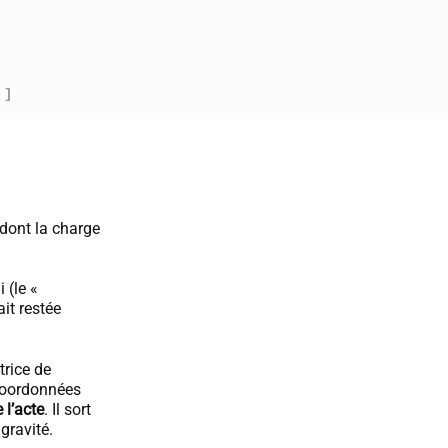
 ]
 dont la charge
 (le «
ait restée
trice de
 coordonnées
 l’acte
. Il sort
gravité.