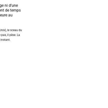
ge ni d’une
ent de temps
meure au
nix), le sceau du
e pas, il pèse. La
 instant.