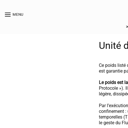
Passer
au
[collection_vibrance_galerie]
MENU
contenu
Unité d
Ce poids listé
est garantie p
Le poids est la
Protocole »). I
légère, dissipé
Par l’exécutio
confinement : 
temporelles (
le geste du Fl