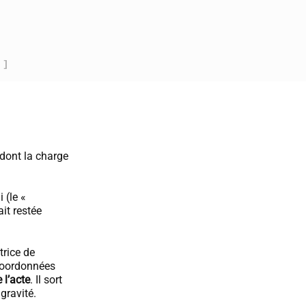
 ]
 dont la charge
 (le «
ait restée
trice de
 coordonnées
 l’acte
. Il sort
gravité.