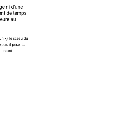
ge ni d’une
ent de temps
meure au
nix), le sceau du
e pas, il pèse. La
 instant.