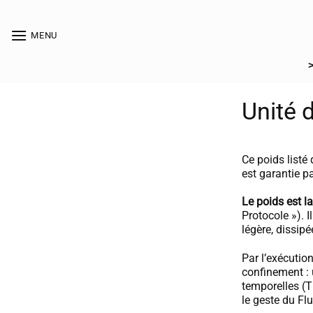
Passer
au
[collection_vibrance_galerie]
MENU
contenu
Unité d
Ce poids listé
est garantie p
Le poids est la
Protocole »). I
légère, dissipé
Par l’exécutio
confinement : 
temporelles (
le geste du Fl