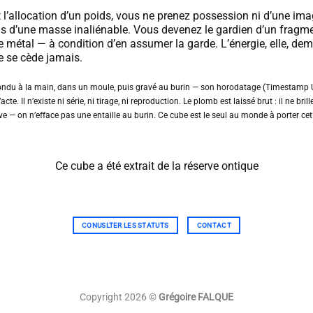
’allocation d’un poids, vous ne prenez possession ni d’une ima
s d’une masse inaliénable. Vous devenez le gardien d’un fragm
e métal — à condition d’en assumer la garde. L’énergie, elle, de
ne se cède jamais.
ndu à la main, dans un moule, puis gravé au burin — son horodatage (Timestamp U
acte. Il n’existe ni série, ni tirage, ni reproduction. Le plomb est laissé brut : il ne brill
ive — on n’efface pas une entaille au burin. Ce cube est le seul au monde à porter cet
Ce cube a été extrait de la réserve ontique
CONUSLTER LES STATUTS
CONTACT
Copyright 2026 ©
Grégoire FALQUE