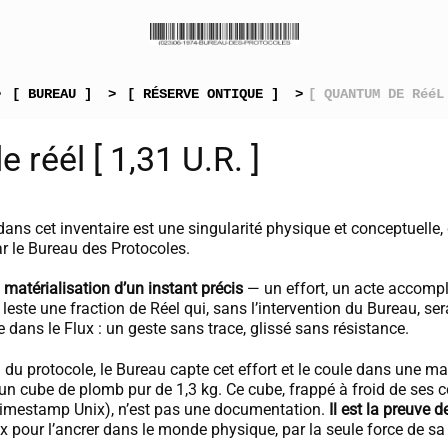
>
[ BUREAU ]
>
[ RÉSERVE ONTIQUE ]
>
[ QUANTUM DE RééL
e réél [ 1,31 U.R. ]
 dans cet inventaire est une singularité physique et conceptuelle,
ar le Bureau des Protocoles.
 matérialisation d’un instant précis
— un effort, un acte accompli
l leste une fraction de Réel qui, sans l’intervention du Bureau, ser
e dans le Flux : un geste sans trace, glissé sans résistance.
n du protocole, le Bureau capte cet effort et le coule dans une ma
un cube de plomb pur de 1,3 kg. Ce cube, frappé à froid de ses
Timestamp Unix), n’est pas une documentation.
Il est la preuve de
ux pour l’ancrer dans le monde physique, par la seule force de sa 