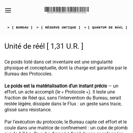
Passer
au
[collection_vibrance_galerie]
contenu
>
[ BUREAU ]
>
[ RÉSERVE ONTIQUE ]
>
[ QUANTUM DE RééL ]
Unité de réél [ 1,31 U.R. ]
Ce poids listé dans cet inventaire est une singularité
physique et conceptuelle, dont la charge est garantie par le
Bureau des Protocoles.
Le poids est la matérialisation d’un instant précis
— un
effort, un acte accompli (le « Protocole »). Il leste une
fraction de Réel qui, sans l’intervention du Bureau, serait
restée légère, dissipée dans le Flux : un geste sans trace,
glissé sans résistance.
Par l’exécution du protocole, le Bureau capte cet effort et le
coule dans une matrice de confinement : un cube de plomb