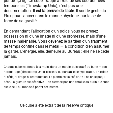
pur de 1,3 kg. Ce cube, frappé à froid de ses coordonnées
temporelles (Timestamp Unix), n’est pas une
documentation.
Il est la preuve de l’acte
. Il sort le geste du
Flux pour l’ancrer dans le monde physique, par la seule
force de sa gravité.
En demandant l’allocation d’un poids, vous ne prenez
possession ni d’une image ni d’une promesse, mais d’une
masse inaliénable. Vous devenez le gardien d’un fragment
de temps confiné dans le métal — à condition d’en assumer
la garde. L’énergie, elle, demeure au Bureau : elle ne se cède
jamais.
Chaque cube est fondu à la main, dans un moule, puis gravé au burin — son
horodatage (Timestamp Unix), le sceau du Bureau, et le type d’acte. Il n’existe
ni série, ni tirage, ni reproduction. Le plomb est laissé brut : il ne brille pas, il
pèse. La gravure est définitive — on n’efface pas une entaille au burin. Ce cube
est le seul au monde à porter cet instant.
Ce cube a été extrait de la réserve ontique