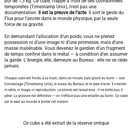
pur de 1,3 kg. Ce cube, frappé à froid de ses coordonnées
temporelles (Timestamp Unix), n’est pas une
documentation.
Il est la preuve de l’acte
. Il sort le geste du
Flux pour l’ancrer dans le monde physique, par la seule
force de sa gravité.
En demandant l’allocation d’un poids, vous ne prenez
possession ni d’une image ni d’une promesse, mais d’une
masse inaliénable. Vous devenez le gardien d’un fragment
de temps confiné dans le métal — à condition d’en assumer
la garde. L’énergie, elle, demeure au Bureau : elle ne se cède
jamais.
Chaque cube est fondu à la main, dans un moule, puis gravé au burin — son
horodatage (Timestamp Unix), le sceau du Bureau, et le type d’acte. Il n’existe
ni série, ni tirage, ni reproduction. Le plomb est laissé brut : il ne brille pas, il
pèse. La gravure est définitive — on n’efface pas une entaille au burin. Ce cube
est le seul au monde à porter cet instant.
Ce cube a été extrait de la réserve ontique