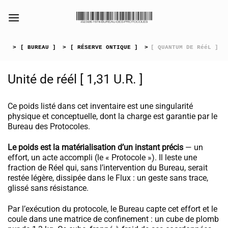
Passer
au
[collection_vibrance_galerie]
contenu
>
[ BUREAU ]
>
[ RÉSERVE ONTIQUE ]
>
[ QUANTUM DE RééL ]
Unité de réél [ 1,31 U.R. ]
Ce poids listé dans cet inventaire est une singularité
physique et conceptuelle, dont la charge est garantie par le
Bureau des Protocoles.
Le poids est la matérialisation d’un instant précis
— un
effort, un acte accompli (le « Protocole »). Il leste une
fraction de Réel qui, sans l’intervention du Bureau, serait
restée légère, dissipée dans le Flux : un geste sans trace,
glissé sans résistance.
Par l’exécution du protocole, le Bureau capte cet effort et le
coule dans une matrice de confinement : un cube de plomb