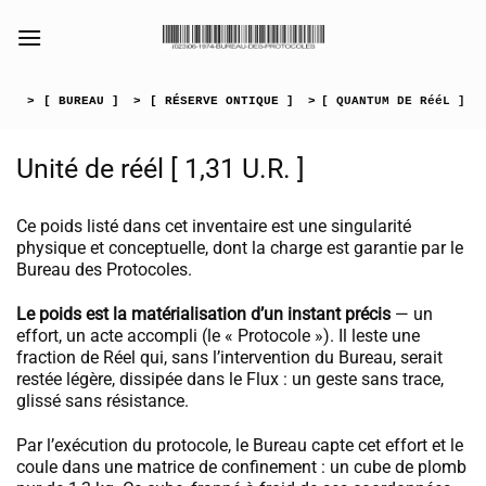
Passer
au
[collection_vibrance_galerie]
contenu
>
[ BUREAU ]
>
[ RÉSERVE ONTIQUE ]
>
[ QUANTUM DE RééL ]
Unité de réél [ 1,31 U.R. ]
Ce poids listé dans cet inventaire est une singularité
physique et conceptuelle, dont la charge est garantie par le
Bureau des Protocoles.
Le poids est la matérialisation d’un instant précis
— un
effort, un acte accompli (le « Protocole »). Il leste une
fraction de Réel qui, sans l’intervention du Bureau, serait
restée légère, dissipée dans le Flux : un geste sans trace,
glissé sans résistance.
Par l’exécution du protocole, le Bureau capte cet effort et le
coule dans une matrice de confinement : un cube de plomb