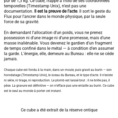
pur de 1,3 kg. Ce cube, frappé à froid de ses coordonnées
temporelles (Timestamp Unix), n’est pas une
documentation.
Il est la preuve de l’acte
. Il sort le geste du
Flux pour l’ancrer dans le monde physique, par la seule
force de sa gravité.
En demandant l’allocation d’un poids, vous ne prenez
possession ni d’une image ni d’une promesse, mais d’une
masse inaliénable. Vous devenez le gardien d’un fragment
de temps confiné dans le métal — à condition d’en assumer
la garde. L’énergie, elle, demeure au Bureau : elle ne se cède
jamais.
Chaque cube est fondu à la main, dans un moule, puis gravé au burin — son
horodatage (Timestamp Unix), le sceau du Bureau, et le type d’acte. Il n’existe
ni série, ni tirage, ni reproduction. Le plomb est laissé brut : il ne brille pas, il
pèse. La gravure est définitive — on n’efface pas une entaille au burin. Ce cube
est le seul au monde à porter cet instant.
Ce cube a été extrait de la réserve ontique