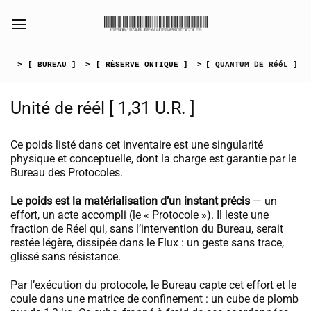
Passer
au
[collection_vibrance_galerie]
contenu
>
[ BUREAU ]
>
[ RÉSERVE ONTIQUE ]
>
[ QUANTUM DE RééL ]
Unité de réél [ 1,31 U.R. ]
Ce poids listé dans cet inventaire est une singularité
physique et conceptuelle, dont la charge est garantie par le
Bureau des Protocoles.
Le poids est la matérialisation d’un instant précis
— un
effort, un acte accompli (le « Protocole »). Il leste une
fraction de Réel qui, sans l’intervention du Bureau, serait
restée légère, dissipée dans le Flux : un geste sans trace,
glissé sans résistance.
Par l’exécution du protocole, le Bureau capte cet effort et le
coule dans une matrice de confinement : un cube de plomb