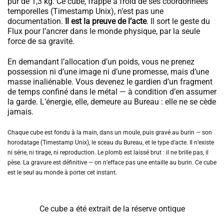
pur de 1,3 kg. Ce cube, frappé à froid de ses coordonnées
temporelles (Timestamp Unix), n’est pas une
documentation.
Il est la preuve de l’acte
. Il sort le geste du
Flux pour l’ancrer dans le monde physique, par la seule
force de sa gravité.
En demandant l’allocation d’un poids, vous ne prenez
possession ni d’une image ni d’une promesse, mais d’une
masse inaliénable. Vous devenez le gardien d’un fragment
de temps confiné dans le métal — à condition d’en assumer
la garde. L’énergie, elle, demeure au Bureau : elle ne se cède
jamais.
Chaque cube est fondu à la main, dans un moule, puis gravé au burin — son
horodatage (Timestamp Unix), le sceau du Bureau, et le type d’acte. Il n’existe
ni série, ni tirage, ni reproduction. Le plomb est laissé brut : il ne brille pas, il
pèse. La gravure est définitive — on n’efface pas une entaille au burin. Ce cube
est le seul au monde à porter cet instant.
Ce cube a été extrait de la réserve ontique