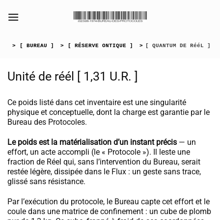
Passer
au
[collection_vibrance_galerie]
contenu
>
[ BUREAU ]
>
[ RÉSERVE ONTIQUE ]
>
[ QUANTUM DE RééL ]
Unité de réél [ 1,31 U.R. ]
Ce poids listé dans cet inventaire est une singularité
physique et conceptuelle, dont la charge est garantie par le
Bureau des Protocoles.
Le poids est la matérialisation d’un instant précis
— un
effort, un acte accompli (le « Protocole »). Il leste une
fraction de Réel qui, sans l’intervention du Bureau, serait
restée légère, dissipée dans le Flux : un geste sans trace,
glissé sans résistance.
Par l’exécution du protocole, le Bureau capte cet effort et le
coule dans une matrice de confinement : un cube de plomb