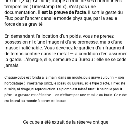
pur de 1,3 kg. Ce cube, frappé à froid de ses coordonnées
temporelles (Timestamp Unix), n’est pas une
documentation.
Il est la preuve de l’acte
. Il sort le geste du
Flux pour l’ancrer dans le monde physique, par la seule
force de sa gravité.
En demandant l’allocation d’un poids, vous ne prenez
possession ni d’une image ni d’une promesse, mais d’une
masse inaliénable. Vous devenez le gardien d’un fragment
de temps confiné dans le métal — à condition d’en assumer
la garde. L’énergie, elle, demeure au Bureau : elle ne se cède
jamais.
Chaque cube est fondu à la main, dans un moule, puis gravé au burin — son
horodatage (Timestamp Unix), le sceau du Bureau, et le type d’acte. Il n’existe
ni série, ni tirage, ni reproduction. Le plomb est laissé brut : il ne brille pas, il
pèse. La gravure est définitive — on n’efface pas une entaille au burin. Ce cube
est le seul au monde à porter cet instant.
Ce cube a été extrait de la réserve ontique