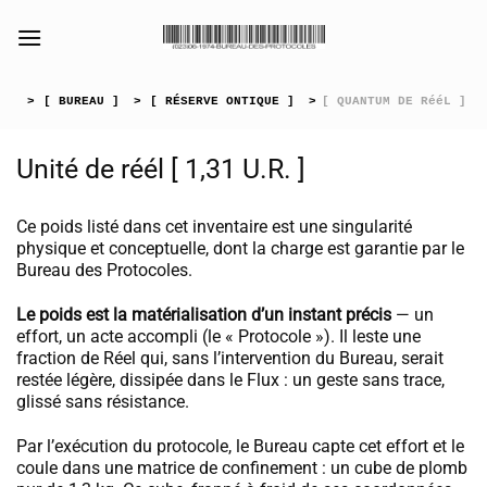
Passer
au
[collection_vibrance_galerie]
contenu
>
[ BUREAU ]
>
[ RÉSERVE ONTIQUE ]
>
[ QUANTUM DE RééL ]
Unité de réél [ 1,31 U.R. ]
Ce poids listé dans cet inventaire est une singularité
physique et conceptuelle, dont la charge est garantie par le
Bureau des Protocoles.
Le poids est la matérialisation d’un instant précis
— un
effort, un acte accompli (le « Protocole »). Il leste une
fraction de Réel qui, sans l’intervention du Bureau, serait
restée légère, dissipée dans le Flux : un geste sans trace,
glissé sans résistance.
Par l’exécution du protocole, le Bureau capte cet effort et le
coule dans une matrice de confinement : un cube de plomb