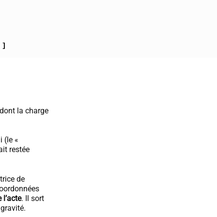
 ]
 dont la charge
 (le «
ait restée
trice de
 coordonnées
 l’acte
. Il sort
gravité.