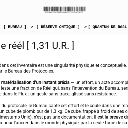
>
[ BUREAU ]
>
[ RÉSERVE ONTIQUE ]
>
[ QUANTUM DE RééL
e réél [ 1,31 U.R. ]
 dans cet inventaire est une singularité physique et conceptuelle,
ar le Bureau des Protocoles.
 matérialisation d’un instant précis
— un effort, un acte accompli
l leste une fraction de Réel qui, sans l’intervention du Bureau, ser
e dans le Flux : un geste sans trace, glissé sans résistance.
n du protocole, le Bureau capte cet effort et le coule dans une ma
un cube de plomb pur de 1,3 kg. Ce cube, frappé à froid de ses
Timestamp Unix), n’est pas une documentation.
Il est la preuve de
ux pour l’ancrer dans le monde physique, par la seule force de sa 