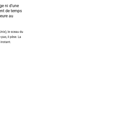
ge ni d’une
ent de temps
meure au
nix), le sceau du
e pas, il pèse. La
 instant.