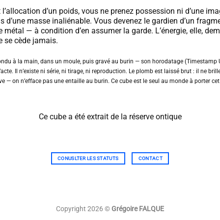
’allocation d’un poids, vous ne prenez possession ni d’une ima
s d’une masse inaliénable. Vous devenez le gardien d’un fragm
e métal — à condition d’en assumer la garde. L’énergie, elle, de
ne se cède jamais.
ndu à la main, dans un moule, puis gravé au burin — son horodatage (Timestamp U
acte. Il n’existe ni série, ni tirage, ni reproduction. Le plomb est laissé brut : il ne brill
ive — on n’efface pas une entaille au burin. Ce cube est le seul au monde à porter cet
Ce cube a été extrait de la réserve ontique
CONUSLTER LES STATUTS
CONTACT
Copyright 2026 ©
Grégoire FALQUE