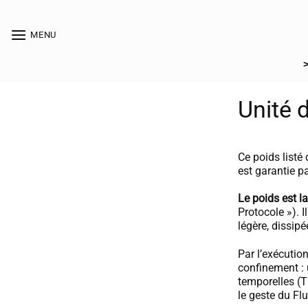
Passer
au
[collection_vibrance_galerie]
MENU
contenu
Unité d
Ce poids listé
est garantie p
Le poids est la
Protocole »). I
légère, dissipé
Par l’exécutio
confinement : 
temporelles (
le geste du Fl