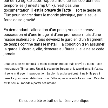
pur de 1,3 kg. Ce cube, frappé à froid de ses coordonnées
temporelles (Timestamp Unix), n’est pas une
documentation.
Il est la preuve de l’acte
. Il sort le geste du
Flux pour l’ancrer dans le monde physique, par la seule
force de sa gravité.
En demandant l’allocation d’un poids, vous ne prenez
possession ni d’une image ni d’une promesse, mais d’une
masse inaliénable. Vous devenez le gardien d’un fragment
de temps confiné dans le métal — à condition d’en assumer
la garde. L’énergie, elle, demeure au Bureau : elle ne se cède
jamais.
Chaque cube est fondu à la main, dans un moule, puis gravé au burin — son
horodatage (Timestamp Unix), le sceau du Bureau, et le type d’acte. Il n’existe
ni série, ni tirage, ni reproduction. Le plomb est laissé brut : il ne brille pas, il
pèse. La gravure est définitive — on n’efface pas une entaille au burin. Ce cube
est le seul au monde à porter cet instant.
Ce cube a été extrait de la réserve ontique