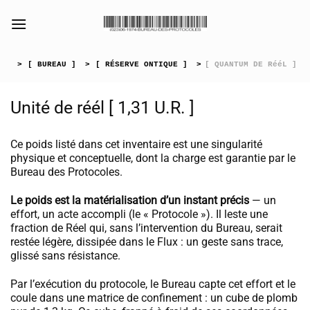
Passer
au
[collection_vibrance_galerie]
contenu
>
[ BUREAU ]
>
[ RÉSERVE ONTIQUE ]
>
[ QUANTUM DE RééL ]
Unité de réél [ 1,31 U.R. ]
Ce poids listé dans cet inventaire est une singularité
physique et conceptuelle, dont la charge est garantie par le
Bureau des Protocoles.
Le poids est la matérialisation d’un instant précis
— un
effort, un acte accompli (le « Protocole »). Il leste une
fraction de Réel qui, sans l’intervention du Bureau, serait
restée légère, dissipée dans le Flux : un geste sans trace,
glissé sans résistance.
Par l’exécution du protocole, le Bureau capte cet effort et le
coule dans une matrice de confinement : un cube de plomb