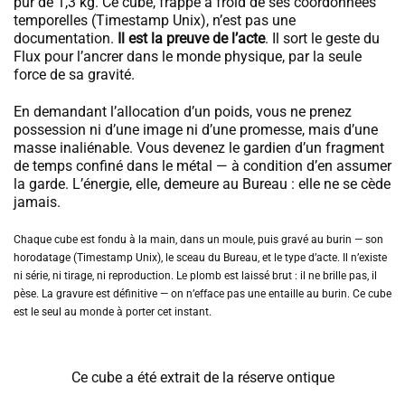
pur de 1,3 kg. Ce cube, frappé à froid de ses coordonnées
temporelles (Timestamp Unix), n’est pas une
documentation.
Il est la preuve de l’acte
. Il sort le geste du
Flux pour l’ancrer dans le monde physique, par la seule
force de sa gravité.
En demandant l’allocation d’un poids, vous ne prenez
possession ni d’une image ni d’une promesse, mais d’une
masse inaliénable. Vous devenez le gardien d’un fragment
de temps confiné dans le métal — à condition d’en assumer
la garde. L’énergie, elle, demeure au Bureau : elle ne se cède
jamais.
Chaque cube est fondu à la main, dans un moule, puis gravé au burin — son
horodatage (Timestamp Unix), le sceau du Bureau, et le type d’acte. Il n’existe
ni série, ni tirage, ni reproduction. Le plomb est laissé brut : il ne brille pas, il
pèse. La gravure est définitive — on n’efface pas une entaille au burin. Ce cube
est le seul au monde à porter cet instant.
Ce cube a été extrait de la réserve ontique