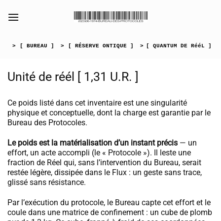
Passer
au
[collection_vibrance_galerie]
contenu
>
[ BUREAU ]
>
[ RÉSERVE ONTIQUE ]
>
[ QUANTUM DE RééL ]
Unité de réél [ 1,31 U.R. ]
Ce poids listé dans cet inventaire est une singularité
physique et conceptuelle, dont la charge est garantie par le
Bureau des Protocoles.
Le poids est la matérialisation d’un instant précis
— un
effort, un acte accompli (le « Protocole »). Il leste une
fraction de Réel qui, sans l’intervention du Bureau, serait
restée légère, dissipée dans le Flux : un geste sans trace,
glissé sans résistance.
Par l’exécution du protocole, le Bureau capte cet effort et le
coule dans une matrice de confinement : un cube de plomb