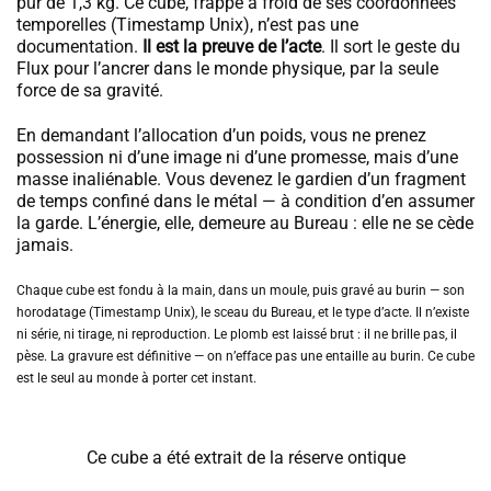
pur de 1,3 kg. Ce cube, frappé à froid de ses coordonnées
temporelles (Timestamp Unix), n’est pas une
documentation.
Il est la preuve de l’acte
. Il sort le geste du
Flux pour l’ancrer dans le monde physique, par la seule
force de sa gravité.
En demandant l’allocation d’un poids, vous ne prenez
possession ni d’une image ni d’une promesse, mais d’une
masse inaliénable. Vous devenez le gardien d’un fragment
de temps confiné dans le métal — à condition d’en assumer
la garde. L’énergie, elle, demeure au Bureau : elle ne se cède
jamais.
Chaque cube est fondu à la main, dans un moule, puis gravé au burin — son
horodatage (Timestamp Unix), le sceau du Bureau, et le type d’acte. Il n’existe
ni série, ni tirage, ni reproduction. Le plomb est laissé brut : il ne brille pas, il
pèse. La gravure est définitive — on n’efface pas une entaille au burin. Ce cube
est le seul au monde à porter cet instant.
Ce cube a été extrait de la réserve ontique