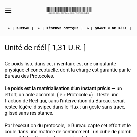
Passer
au
[collection_vibrance_galerie]
contenu
>
[ BUREAU ]
>
[ RÉSERVE ONTIQUE ]
>
[ QUANTUM DE RééL ]
Unité de réél [ 1,31 U.R. ]
Ce poids listé dans cet inventaire est une singularité
physique et conceptuelle, dont la charge est garantie par le
Bureau des Protocoles.
Le poids est la matérialisation d’un instant précis
— un
effort, un acte accompli (le « Protocole »). Il leste une
fraction de Réel qui, sans l’intervention du Bureau, serait
restée légère, dissipée dans le Flux : un geste sans trace,
glissé sans résistance.
Par l’exécution du protocole, le Bureau capte cet effort et le
coule dans une matrice de confinement : un cube de plomb