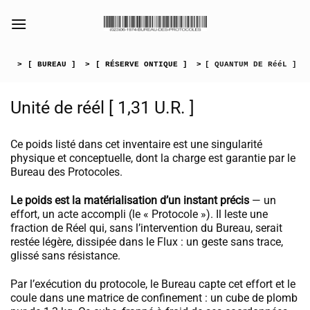
Passer
au
[collection_vibrance_galerie]
contenu
>
[ BUREAU ]
>
[ RÉSERVE ONTIQUE ]
>
[ QUANTUM DE RééL ]
Unité de réél [ 1,31 U.R. ]
Ce poids listé dans cet inventaire est une singularité
physique et conceptuelle, dont la charge est garantie par le
Bureau des Protocoles.
Le poids est la matérialisation d’un instant précis
— un
effort, un acte accompli (le « Protocole »). Il leste une
fraction de Réel qui, sans l’intervention du Bureau, serait
restée légère, dissipée dans le Flux : un geste sans trace,
glissé sans résistance.
Par l’exécution du protocole, le Bureau capte cet effort et le
coule dans une matrice de confinement : un cube de plomb