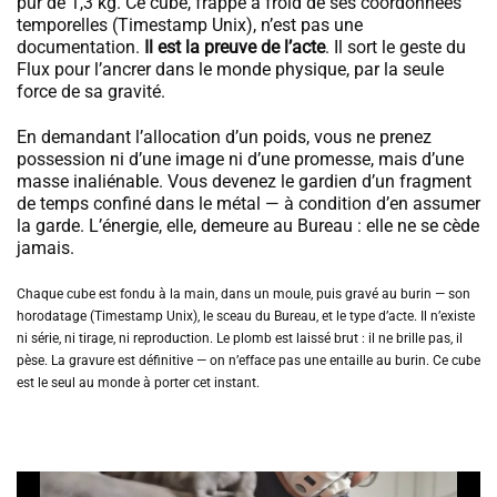
pur de 1,3 kg. Ce cube, frappé à froid de ses coordonnées
temporelles (Timestamp Unix), n’est pas une
documentation.
Il est la preuve de l’acte
. Il sort le geste du
Flux pour l’ancrer dans le monde physique, par la seule
force de sa gravité.
En demandant l’allocation d’un poids, vous ne prenez
possession ni d’une image ni d’une promesse, mais d’une
masse inaliénable. Vous devenez le gardien d’un fragment
de temps confiné dans le métal — à condition d’en assumer
la garde. L’énergie, elle, demeure au Bureau : elle ne se cède
jamais.
Chaque cube est fondu à la main, dans un moule, puis gravé au burin — son
horodatage (Timestamp Unix), le sceau du Bureau, et le type d’acte. Il n’existe
ni série, ni tirage, ni reproduction. Le plomb est laissé brut : il ne brille pas, il
pèse. La gravure est définitive — on n’efface pas une entaille au burin. Ce cube
est le seul au monde à porter cet instant.